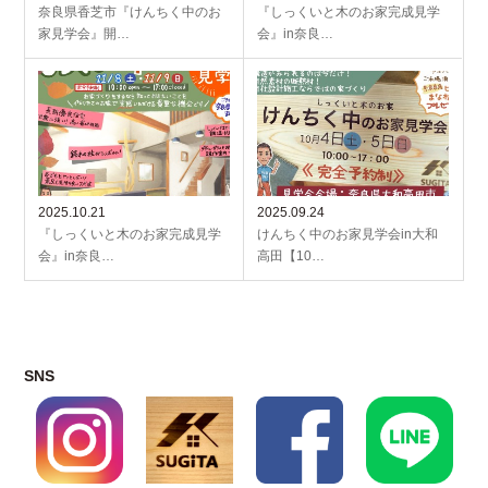
奈良県香芝市『けんちく中のお
『しっくいと木のお家完成見学
家見学会』開…
会』in奈良…
2025.10.21
2025.09.24
『しっくいと木のお家完成見学
けんちく中のお家見学会in大和
会』in奈良…
高田【10…
SNS