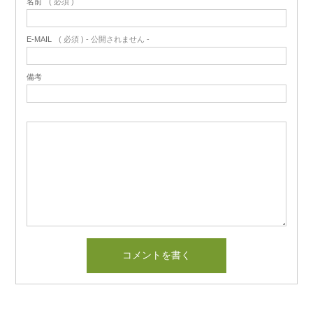
名前
( 必須 )
E-MAIL
( 必須 ) - 公開されません -
備考