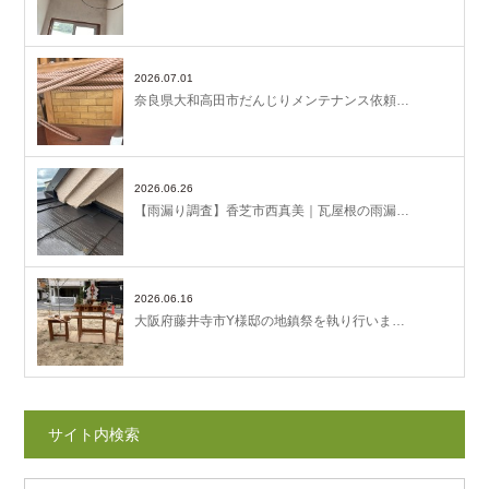
2026.07.01
奈良県大和高田市だんじりメンテナンス依頼…
2026.06.26
【雨漏り調査】香芝市西真美｜瓦屋根の雨漏…
2026.06.16
大阪府藤井寺市Y様邸の地鎮祭を執り行いま…
サイト内検索