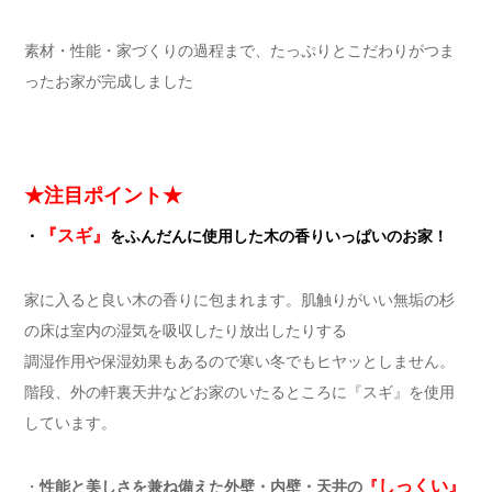
素材・性能・家づくりの過程まで、たっぷりとこだわりがつま
ったお家が完成しました
★注目ポイント★
『スギ』
・
をふんだんに使用した木の香りいっぱいのお家！
家に入ると良い木の香りに包まれます。肌触りがいい無垢の杉
の床は室内の湿気を吸収したり放出したりする
調湿作用や保湿効果もあるので寒い冬でもヒヤッとしません。
階段、外の軒裏天井などお家のいたるところに『スギ』を使用
しています。
しっくい』
・
性能と美しさを兼ね備えた外壁・内壁・天井の
『