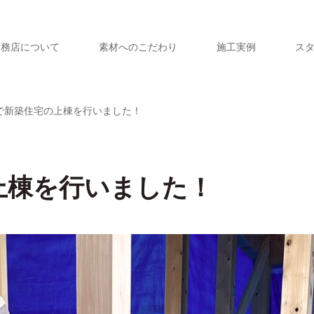
工務店について
素材へのこだわり
施工実例
ス
で新築住宅の上棟を行いました！
上棟を行いました！