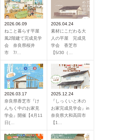
2026.06.09
2026.04.24
ねこと暮らす平屋
素材にこだわる大
風2階建て完成見学
人の平屋 完成見
会 奈良県桜井
学会 香芝市
市 7/…
【5/30（…
2026.03.17
2025.12.24
奈良県香芝市『け
『しっくいと木の
んちく中のお家見
お家完成見学会』in
学会』開催【4月11
奈良県大和高田市
日(…
【1…