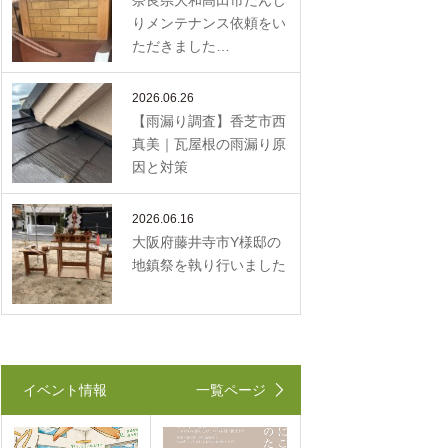
奈良県大和高田市だんじ
りメンテナンス依頼をい
ただきました…
2026.06.26
【雨漏り調査】香芝市西
真美｜瓦屋根の雨漏り原
因と対策
2026.06.16
大阪府藤井寺市Y様邸の
地鎮祭を執り行いました
イベント情報
一覧ページ