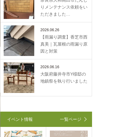
奈良県大和高田市だんじ
りメンテナンス依頼をい
ただきました…
2026.06.26
【雨漏り調査】香芝市西
真美｜瓦屋根の雨漏り原
因と対策
2026.06.16
大阪府藤井寺市Y様邸の
地鎮祭を執り行いました
イベント情報
一覧ページ