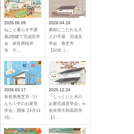
2026.06.09
2026.04.24
ねこと暮らす平屋
素材にこだわる大
風2階建て完成見学
人の平屋 完成見
会 奈良県桜井
学会 香芝市
市 7/…
【5/30（…
2026.03.17
2025.12.24
奈良県香芝市『け
『しっくいと木の
んちく中のお家見
お家完成見学会』in
学会』開催【4月11
奈良県大和高田市
日(…
【1…