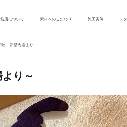
工務店について
素材へのこだわり
施工実例
ス
関屋～新築現場より～
場より～