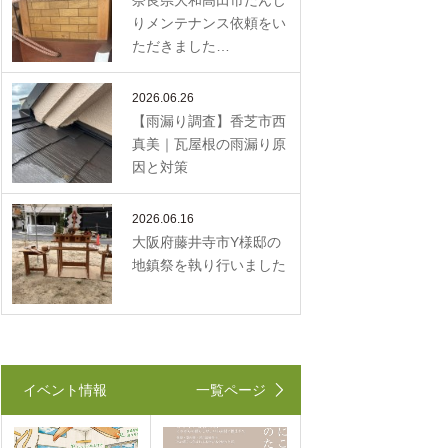
奈良県大和高田市だんじ
りメンテナンス依頼をい
ただきました…
2026.06.26
【雨漏り調査】香芝市西
真美｜瓦屋根の雨漏り原
因と対策
2026.06.16
大阪府藤井寺市Y様邸の
地鎮祭を執り行いました
イベント情報
一覧ページ