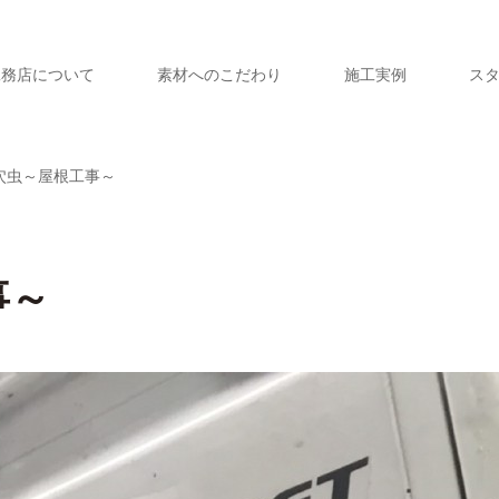
工務店について
素材へのこだわり
施工実例
ス
穴虫～屋根工事～
事～