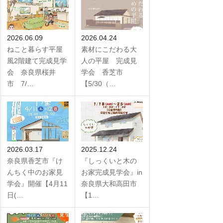
2026.06.09
2026.04.24
ねこと暮らす平屋
素材にこだわる大
風2階建て完成見学
人の平屋 完成見
会 奈良県桜井
学会 香芝市
市 7/…
【5/30（…
2026.03.17
2025.12.24
奈良県香芝市『け
『しっくいと木の
んちく中のお家見
お家完成見学会』in
学会』開催【4月11
奈良県大和高田市
日(…
【1…