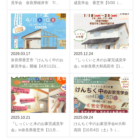
見学会 奈良県桜井市 7/…
成見学会 香芝市【5/30（…
2026.03.17
2025.12.24
奈良県香芝市『けんちく中のお
『しっくいと木のお家完成見学
家見学会』開催【4月11日(…
会』in奈良県大和高田市【1…
2025.10.21
2025.09.24
『しっくいと木のお家完成見学
けんちく中のお家見学会in大和
会』in奈良県香芝市【11月…
高田【10月4日（土）5（…