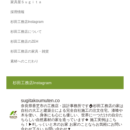
家具屋Ｓｕｇｉｔａ
採用情報
杉田工務店Instagram
杉田工務店について
杉田工務店のZEH
杉田工務店の家具・雑貨
素材へのこだわり
杉田工務店Instagram
sugitakoumuten.co
奈良県香芝市の工務店・設計事務所です🏠杉田工務店の家は
自社の大工と建築士による完全自社施工の注文住宅。漆喰や
木を使い、身体にも心にも優しい、世界に一つだけの自分た
ちらしい自然素材の家を造っています🍀
施工実例はこち
ら！▶︎#しっくいと木のお家
お家のことならお気軽にお問い
合わせ下さい
お問い合わせ▼