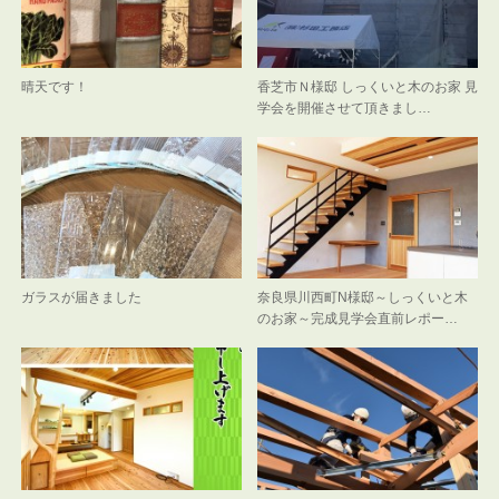
晴天です！
香芝市Ｎ様邸 しっくいと木のお家 見
学会を開催させて頂きまし…
ガラスが届きました
奈良県川西町N様邸～しっくいと木
のお家～完成見学会直前レポー…