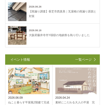
2026.06.26
【雨漏り調査】香芝市西真美｜瓦屋根の雨漏り原因と
対策
2026.06.16
大阪府藤井寺市Y様邸の地鎮祭を執り行いました
イベント情報
一覧ページ
2026.06.09
2026.04.24
ねこと暮らす平屋風2階建て完成
素材にこだわる大人の平屋 完