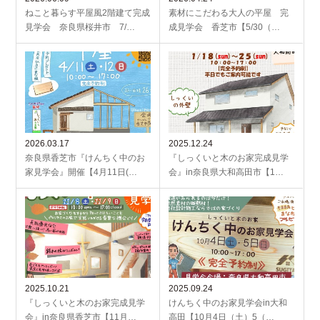
ねこと暮らす平屋風2階建て完成
素材にこだわる大人の平屋 完
見学会 奈良県桜井市 7/…
成見学会 香芝市【5/30（…
2026.03.17
2025.12.24
奈良県香芝市『けんちく中のお
『しっくいと木のお家完成見学
家見学会』開催【4月11日(…
会』in奈良県大和高田市【1…
2025.10.21
2025.09.24
『しっくいと木のお家完成見学
けんちく中のお家見学会in大和
会』in奈良県香芝市【11月…
高田【10月4日（土）5（…