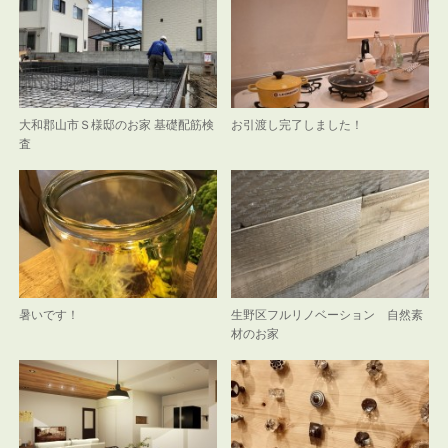
大和郡山市Ｓ様邸のお家 基礎配筋検
お引渡し完了しました！
査
暑いです！
生野区フルリノベーション 自然素
材のお家