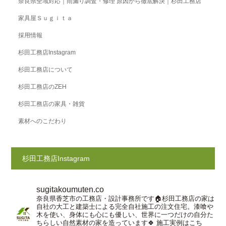
奈良県全域対応｜雨漏り調査・修理 原因から徹底解決｜杉田工務店
家具屋Ｓｕｇｉｔａ
採用情報
杉田工務店Instagram
杉田工務店について
杉田工務店のZEH
杉田工務店の家具・雑貨
素材へのこだわり
杉田工務店Instagram
sugitakoumuten.co
奈良県香芝市の工務店・設計事務所です🏠杉田工務店の家は
自社の大工と建築士による完全自社施工の注文住宅。漆喰や
木を使い、身体にも心にも優しい、世界に一つだけの自分た
ちらしい自然素材の家を造っています🍀
施工実例はこち