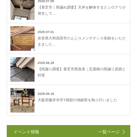
2026.07.06
【香芝市｜雨漏れ調査】天井を解体するとシロアリが
発生して…
2026.07.01
奈良県大和高田市だんじりメンテナンス依頼をいただ
きました…
2026.06.26
【雨漏り調査】香芝市西真美｜瓦屋根の雨漏り原因と
対策
2026.06.16
大阪府藤井寺市Y様邸の地鎮祭を執り行いました
イベント情報
一覧ページ