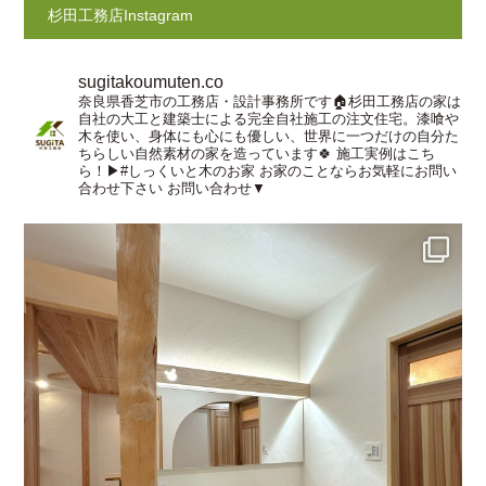
杉田工務店Instagram
sugitakoumuten.co
奈良県香芝市の工務店・設計事務所です🏠杉田工務店の家は
自社の大工と建築士による完全自社施工の注文住宅。漆喰や
木を使い、身体にも心にも優しい、世界に一つだけの自分た
ちらしい自然素材の家を造っています🍀
施工実例はこち
ら！▶︎#しっくいと木のお家
お家のことならお気軽にお問い
合わせ下さい
お問い合わせ▼