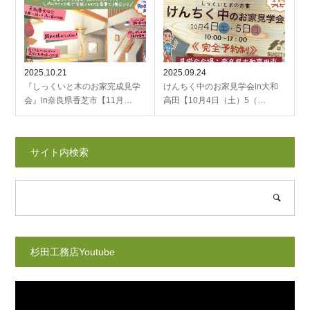
2025.10.21
2025.09.24
『しっくいと木のお家完成見学
けんちく中のお家見学会in大和
会』in奈良県香芝市【11月…
高田【10月4日（土）5（…
サイト内検索
杉田工務店Youtube