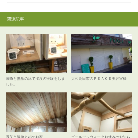
関連記事
漆喰と無垢の床で湿度の実験をしま
大和高田市のＰＥＡＣＥ美容室様
した。
香芝市漆喰と杉のお家
ゴールデンウィークお休みのお知ら