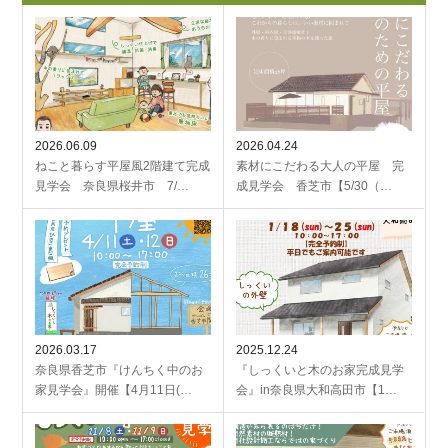
2026.06.09
2026.04.24
ねこと暮らす平屋風2階建て完成
素材にこだわる大人の平屋 完
見学会 奈良県桜井市 7/…
成見学会 香芝市【5/30（…
2026.03.17
2025.12.24
奈良県香芝市『けんちく中のお
『しっくいと木のお家完成見学
家見学会』開催【4月11日(…
会』in奈良県大和高田市【1…