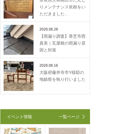
奈良県大和高田市だんじ
りメンテナンス依頼をい
ただきました…
2026.06.26
【雨漏り調査】香芝市西
真美｜瓦屋根の雨漏り原
因と対策
2026.06.16
大阪府藤井寺市Y様邸の
地鎮祭を執り行いました
イベント情報
一覧ページ