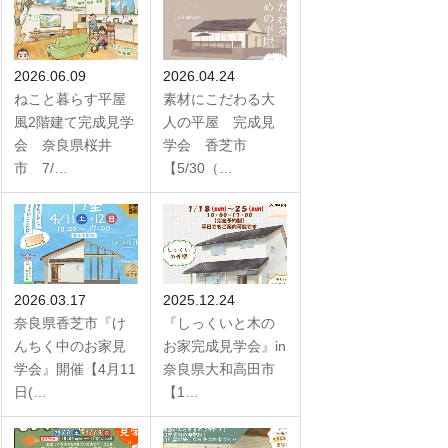
2026.06.09
2026.04.24
ねこと暮らす平屋
素材にこだわる大
風2階建て完成見学
人の平屋 完成見
会 奈良県桜井
学会 香芝市
市 7/…
【5/30（…
2026.03.17
2025.12.24
奈良県香芝市『け
『しっくいと木の
んちく中のお家見
お家完成見学会』in
学会』開催【4月11
奈良県大和高田市
日(…
【1…