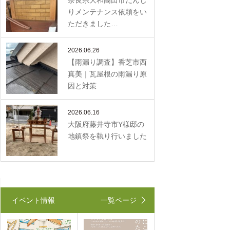
奈良県大和高田市だんじ
りメンテナンス依頼をい
ただきました…
2026.06.26
【雨漏り調査】香芝市西
真美｜瓦屋根の雨漏り原
因と対策
2026.06.16
大阪府藤井寺市Y様邸の
地鎮祭を執り行いました
イベント情報
一覧ページ