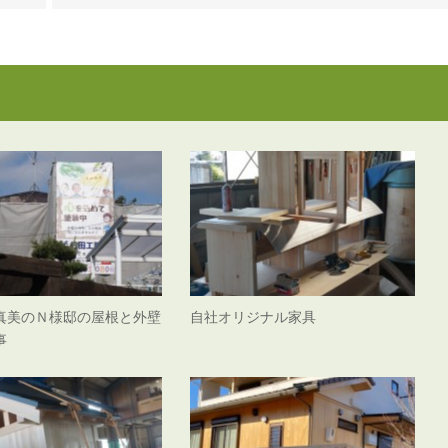
真美のＮ様邸の屋根と外壁
自社オリジナル家具
事