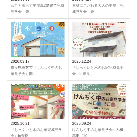
ねこと暮らす平屋風2階建て完成
素材にこだわる大人の平屋 完
見学会 奈…
成見学会 香…
2026.03.17
2025.12.24
奈良県香芝市『けんちく中のお
『しっくいと木のお家完成見学
家見学会』開…
会』in奈良…
2025.10.21
2025.09.24
『しっくいと木のお家完成見学
けんちく中のお家見学会in大和
会』in奈良…
高田【10…