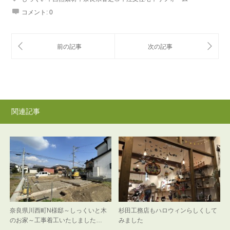
コメント:
0
関連記事
奈良県川西町N様邸～しっくいと木
杉田工務店もハロウィンらしくして
のお家～工事着工いたしました…
みました