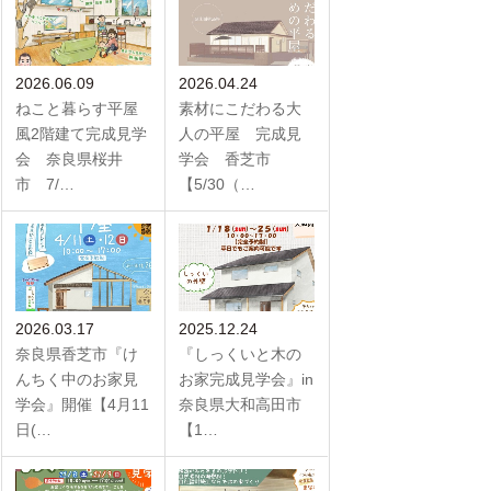
2026.06.09
2026.04.24
ねこと暮らす平屋
素材にこだわる大
風2階建て完成見学
人の平屋 完成見
会 奈良県桜井
学会 香芝市
市 7/…
【5/30（…
2026.03.17
2025.12.24
奈良県香芝市『け
『しっくいと木の
んちく中のお家見
お家完成見学会』in
学会』開催【4月11
奈良県大和高田市
日(…
【1…