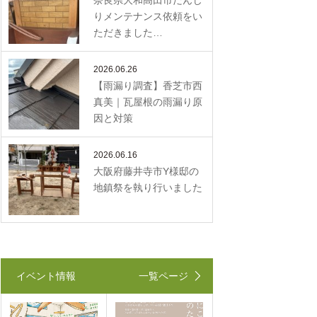
奈良県大和高田市だんじ
りメンテナンス依頼をい
ただきました…
2026.06.26
【雨漏り調査】香芝市西
真美｜瓦屋根の雨漏り原
因と対策
2026.06.16
大阪府藤井寺市Y様邸の
地鎮祭を執り行いました
イベント情報
一覧ページ