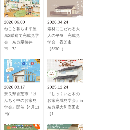
2026.06.09
2026.04.24
ねこと暮らす平屋
素材にこだわる大
風2階建て完成見学
人の平屋 完成見
会 奈良県桜井
学会 香芝市
市 7/…
【5/30（…
2026.03.17
2025.12.24
奈良県香芝市『け
『しっくいと木の
んちく中のお家見
お家完成見学会』in
学会』開催【4月11
奈良県大和高田市
日(…
【1…