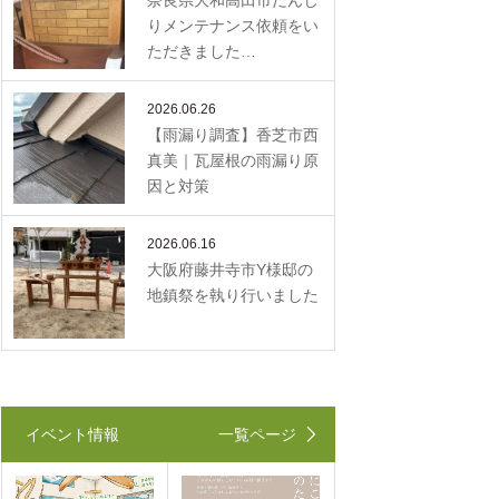
奈良県大和高田市だんじ
りメンテナンス依頼をい
ただきました…
2026.06.26
【雨漏り調査】香芝市西
真美｜瓦屋根の雨漏り原
因と対策
2026.06.16
大阪府藤井寺市Y様邸の
地鎮祭を執り行いました
イベント情報
一覧ページ