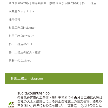
奈良県全域対応｜雨漏り調査・修理 原因から徹底解決｜杉田工務店
家具屋Ｓｕｇｉｔａ
採用情報
杉田工務店Instagram
杉田工務店について
杉田工務店のZEH
杉田工務店の家具・雑貨
素材へのこだわり
杉田工務店Instagram
sugitakoumuten.co
奈良県香芝市の工務店・設計事務所です🏠杉田工務店の家は
自社の大工と建築士による完全自社施工の注文住宅。漆喰や
木を使い、身体にも心にも優しい、世界に一つだけの自分た