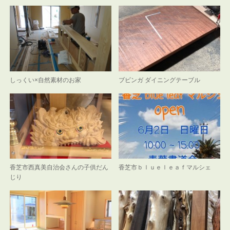
しっくい×自然素材のお家
ブビンガ ダイニングテーブル
香芝市西真美自治会さんの子供だん
香芝市ｂｌｕｅｌｅａｆマルシェ
じり