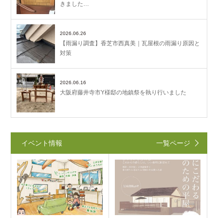
きました…
2026.06.26
【雨漏り調査】香芝市西真美｜瓦屋根の雨漏り原因と
対策
2026.06.16
大阪府藤井寺市Y様邸の地鎮祭を執り行いました
イベント情報
一覧ページ