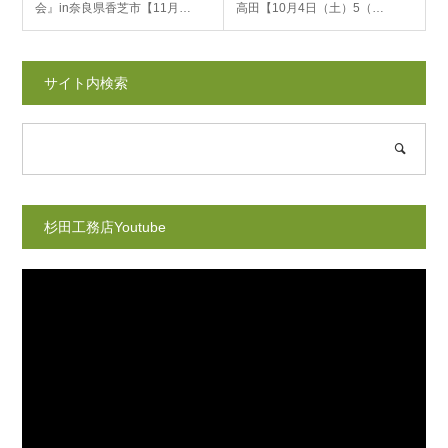
会』in奈良県香芝市【11月…
高田【10月4日（土）5（…
サイト内検索
杉田工務店Youtube