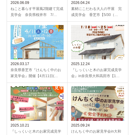
2026.06.09
2026.04.24
ねこと暮らす平屋風2階建て完成
素材にこだわる大人の平屋 完
見学会 奈良県桜井市 7/…
成見学会 香芝市【5/30（…
2026.03.17
2025.12.24
奈良県香芝市『けんちく中のお
『しっくいと木のお家完成見学
家見学会』開催【4月11日(…
会』in奈良県大和高田市【1…
2025.10.21
2025.09.24
『しっくいと木のお家完成見学
けんちく中のお家見学会in大和