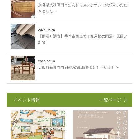
奈良県大和高田市だんじりメンテナンス依頼をいただ
きました…
2026.06.26
【雨漏り調査】香芝市西真美｜瓦屋根の雨漏り原因と
対策
2026.06.16
大阪府藤井寺市Y様邸の地鎮祭を執り行いました
イベント情報
一覧ページ