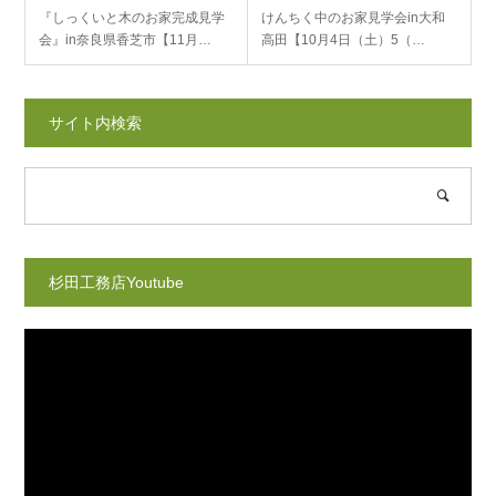
『しっくいと木のお家完成見学
けんちく中のお家見学会in大和
会』in奈良県香芝市【11月…
高田【10月4日（土）5（…
サイト内検索
杉田工務店Youtube