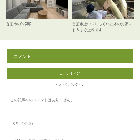
香芝市のY様邸
香芝市上中～しっくいと木のお家～
もうすぐ上棟です！
コメント
コメント ( 0 )
トラックバック ( 0 )
この記事へのコメントはありません。
名前
( 必須 )