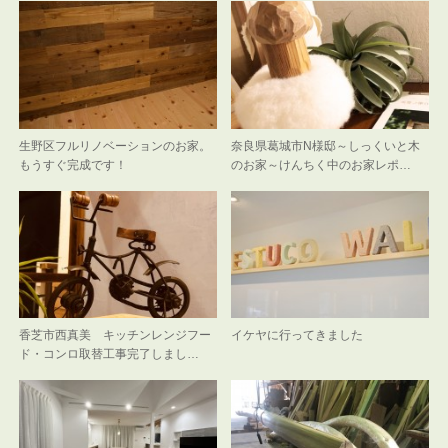
生野区フルリノベーションのお家。
奈良県葛城市N様邸～しっくいと木
もうすぐ完成です！
のお家～けんちく中のお家レポ…
香芝市西真美 キッチンレンジフー
イケヤに行ってきました
ド・コンロ取替工事完了しまし…