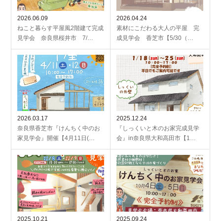
2026.06.09
2026.04.24
ねこと暮らす平屋風2階建て完成
素材にこだわる大人の平屋 完
見学会 奈良県桜井市 7/…
成見学会 香芝市【5/30（…
2026.03.17
2025.12.24
奈良県香芝市『けんちく中のお
『しっくいと木のお家完成見学
家見学会』開催【4月11日(…
会』in奈良県大和高田市【1…
2025.10.21
2025.09.24