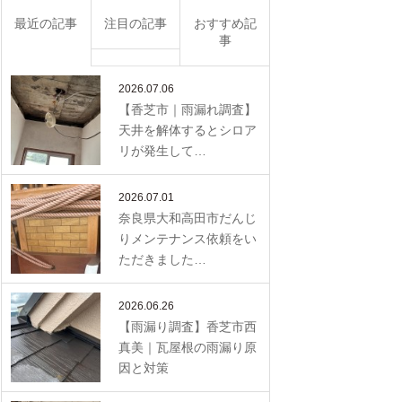
最近の記事
注目の記事
おすすめ記
事
2026.07.06
【香芝市｜雨漏れ調査】
天井を解体するとシロア
リが発生して…
2026.07.01
奈良県大和高田市だんじ
りメンテナンス依頼をい
ただきました…
2026.06.26
【雨漏り調査】香芝市西
真美｜瓦屋根の雨漏り原
因と対策