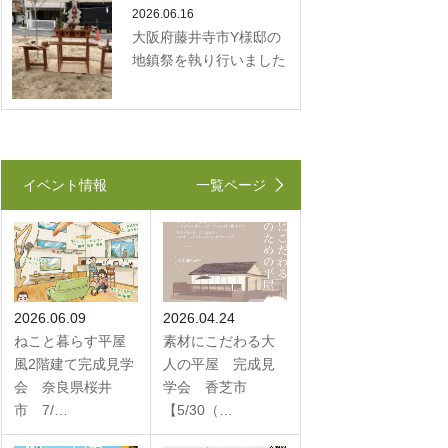
2026.06.16
大阪府藤井寺市Y様邸の
地鎮祭を執り行いました
イベント情報
一覧ページ
2026.06.09
2026.04.24
ねこと暮らす平屋
素材にこだわる大
風2階建て完成見学
人の平屋 完成見
会 奈良県桜井
学会 香芝市
市 7/…
【5/30（…