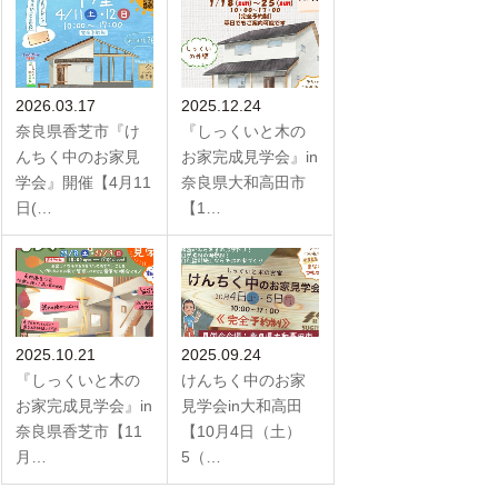
2026.03.17
2025.12.24
奈良県香芝市『け
『しっくいと木の
んちく中のお家見
お家完成見学会』in
学会』開催【4月11
奈良県大和高田市
日(…
【1…
2025.10.21
2025.09.24
『しっくいと木の
けんちく中のお家
お家完成見学会』in
見学会in大和高田
奈良県香芝市【11
【10月4日（土）
月…
5（…