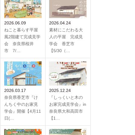
2026.06.09
2026.04.24
ねこと暮らす平屋
素材にこだわる大
風2階建て完成見学
人の平屋 完成見
会 奈良県桜井
学会 香芝市
市 7/…
【5/30（…
2026.03.17
2025.12.24
奈良県香芝市『け
『しっくいと木の
んちく中のお家見
お家完成見学会』in
学会』開催【4月11
奈良県大和高田市
日(…
【1…