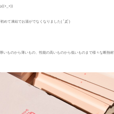
+_+))
めて凍結でお湯がでなくなりました( ﾟДﾟ)
厚いものから薄いもの、性能の高いものから低いものまで様々な断熱材