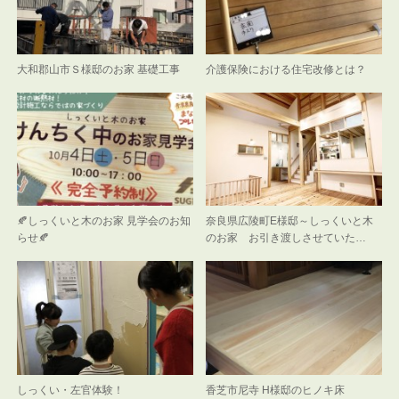
大和郡山市Ｓ様邸のお家 基礎工事
介護保険における住宅改修とは？
🍂しっくいと木のお家 見学会のお知
奈良県広陵町E様邸～しっくいと木
らせ🍂
のお家 お引き渡しさせていた…
しっくい・左官体験！
香芝市尼寺 H様邸のヒノキ床