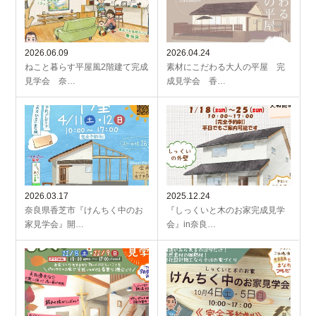
2026.06.09
2026.04.24
ねこと暮らす平屋風2階建て完成
素材にこだわる大人の平屋 完
見学会 奈…
成見学会 香…
2026.03.17
2025.12.24
奈良県香芝市『けんちく中のお
『しっくいと木のお家完成見学
家見学会』開…
会』in奈良…