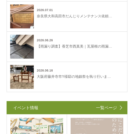
2026.07.01
奈良県大和高田市だんじりメンテナンス依頼…
2026.06.26
【雨漏り調査】香芝市西真美｜瓦屋根の雨漏…
2026.06.16
大阪府藤井寺市Y様邸の地鎮祭を執り行いま…
イベント情報
一覧ページ