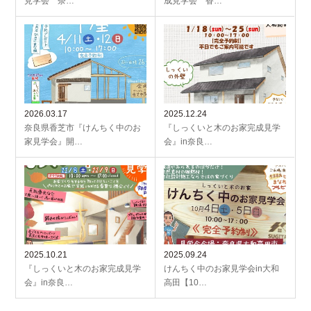
見学会 奈…
成見学会 香…
2026.03.17
2025.12.24
奈良県香芝市『けんちく中のお
『しっくいと木のお家完成見学
家見学会』開…
会』in奈良…
2025.10.21
2025.09.24
『しっくいと木のお家完成見学
けんちく中のお家見学会in大和
会』in奈良…
高田【10…