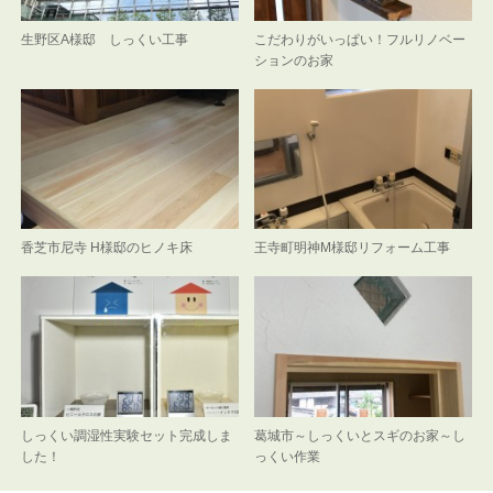
生野区A様邸 しっくい工事
こだわりがいっぱい！フルリノベー
ションのお家
香芝市尼寺 H様邸のヒノキ床
王寺町明神M様邸リフォーム工事
しっくい調湿性実験セット完成しま
葛城市～しっくいとスギのお家～し
した！
っくい作業