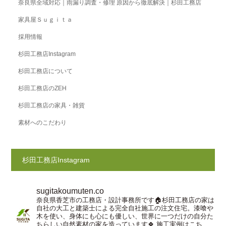
奈良県全域対応｜雨漏り調査・修理 原因から徹底解決｜杉田工務店
家具屋Ｓｕｇｉｔａ
採用情報
杉田工務店Instagram
杉田工務店について
杉田工務店のZEH
杉田工務店の家具・雑貨
素材へのこだわり
杉田工務店Instagram
sugitakoumuten.co
奈良県香芝市の工務店・設計事務所です🏠杉田工務店の家は
自社の大工と建築士による完全自社施工の注文住宅。漆喰や
木を使い、身体にも心にも優しい、世界に一つだけの自分た
ちらしい自然素材の家を造っています🍀
施工実例はこち