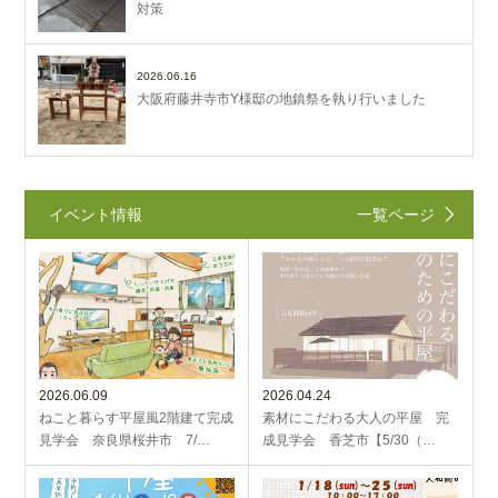
対策
2026.06.16
大阪府藤井寺市Y様邸の地鎮祭を執り行いました
イベント情報
一覧ページ
2026.06.09
2026.04.24
ねこと暮らす平屋風2階建て完成
素材にこだわる大人の平屋 完
見学会 奈良県桜井市 7/…
成見学会 香芝市【5/30（…