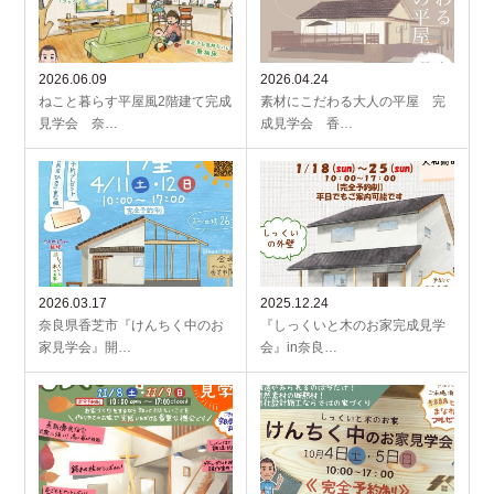
2026.06.09
2026.04.24
ねこと暮らす平屋風2階建て完成
素材にこだわる大人の平屋 完
見学会 奈…
成見学会 香…
2026.03.17
2025.12.24
奈良県香芝市『けんちく中のお
『しっくいと木のお家完成見学
家見学会』開…
会』in奈良…