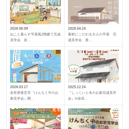
2026.06.09
2026.04.24
ねこと暮らす平屋風2階建て完成
素材にこだわる大人の平屋 完
見学会 奈…
成見学会 香…
2026.03.17
2025.12.24
奈良県香芝市『けんちく中のお
『しっくいと木のお家完成見学
家見学会』開…
会』in奈良…