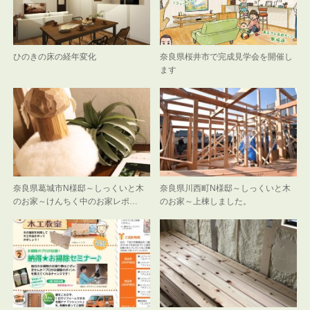
ひのきの床の経年変化
奈良県桜井市で完成見学会を開催し
ます
奈良県葛城市N様邸～しっくいと木
奈良県川西町N様邸～しっくいと木
のお家～けんちく中のお家レポ…
のお家～上棟しました。