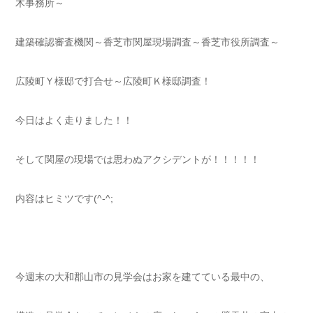
木事務所～
建築確認審査機関～香芝市関屋現場調査～香芝市役所調査～
広陵町Ｙ様邸で打合せ～広陵町Ｋ様邸調査！
今日はよく走りました！！
そして関屋の現場では思わぬアクシデントが！！！！！
内容はヒミツです(^-^;
今週末の大和郡山市の見学会はお家を建てている最中の、