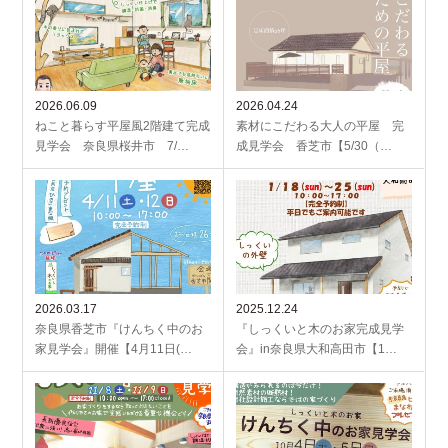
2026.06.09
2026.04.24
ねこと暮らす平屋風2階建て完成
素材にこだわる大人の平屋 完
見学会 奈良県桜井市 7/…
成見学会 香芝市【5/30（…
2026.03.17
2025.12.24
奈良県香芝市『けんちく中のお
『しっくいと木のお家完成見学
家見学会』開催【4月11日(…
会』in奈良県大和高田市【1…