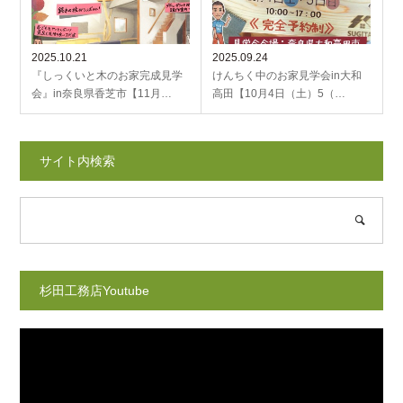
2025.10.21
2025.09.24
『しっくいと木のお家完成見学
けんちく中のお家見学会in大和
会』in奈良県香芝市【11月…
高田【10月4日（土）5（…
サイト内検索
杉田工務店Youtube