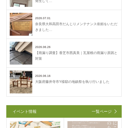
発生して…
2026.07.01
奈良県大和高田市だんじりメンテナンス依頼をいただ
きました…
2026.06.26
【雨漏り調査】香芝市西真美｜瓦屋根の雨漏り原因と
対策
2026.06.16
大阪府藤井寺市Y様邸の地鎮祭を執り行いました
イベント情報
一覧ページ